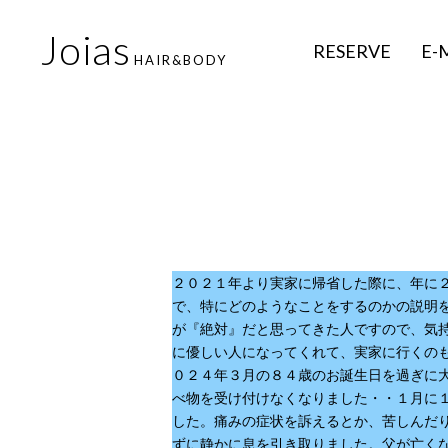
Joias
RESERVE
E-
HAIR&BODY
２０２１年より実家に帰省した際に、年
で、特にどのようなことをするのかの説明
が『絶対』だと思ってきた人ですので、気
に優しい人になってくれて、実家に行くの
０２４年３月の８４歳のお誕生日を過ぎに
べ物を受け付けなくなりました・・１月に
した。痛みの症状を訴えるとか、苦しんだ
ずに静かに息を引き取りました。父が亡く