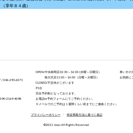
。（享年８４歳）
OPEN/中央林間店10:30～16:00 (水曜～日曜日）
車いすの
南大沢店11:00～16:00（日曜～火曜日）
お気軽に
046-293-6071
CLOSED/不定休がございます
P1台
完全予約制となっております。
お電話or予約フォームにてご予約ください。
0-2169-4098
※メールでのご予約は１週間くらい前までにご連絡ください。
プライバシーポリシー
特定商取引法に基づく表記
©2021 Joias All Rights Reserved.