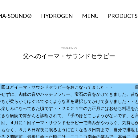
MA-SOUND®
HYDROGEN
MENU
PRODUCTS
2024.06.29
父へのイーマ・サウンドセラピー
に２回ほどイーマ・サウンドセラピーをおこなってました・・ 目
をせずに、肉体の音やバッチフラワー、宝石の音をかけてきました。昔
持ちが柔らかくほぐれてゆくような音を選択してかけて参りました・・
も楽しみになってきた頃です・・２０２４年のお正月にはおせち料理を
大きな病院で胃がんと診断されて、「手のほどこしようがないです」と
１回、４月に１回イーマ・サウンドセラピーで痛みがやわらぐ、気持ち
りもなく、５月６日深夜に眠るように亡くなる３日前まで、自分で排泄
なる２週間前、最後に会った時には、ニコニコ満面の笑みで、本当に「