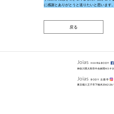
に感謝とありがとうと送りたいと思います
戻る
Joias
HAIR&BODY
神奈川県大和市中央林間4-5-9 1F / 
Joias
BODY 古麿亭
東京都八王子市下柚木2062-26/ 09