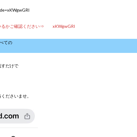
teCode=xKWgwGRI
るかご確認ください⇒ xKWgwGRI
べての
！
流すだけで
絡くださいませ。