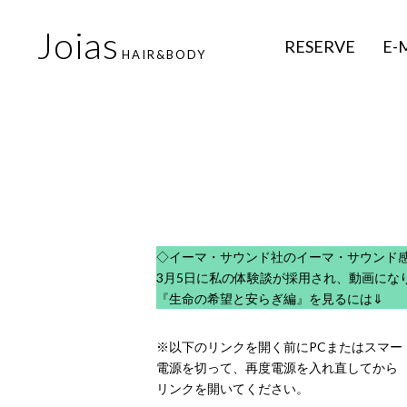
Joias
RESERVE
E-
HAIR&BODY
◇イーマ・サウンド社のイーマ・サウンド
3月5日に私の体験談が採用され、動画にな
『生命の希望と安らぎ編』を見るには⇓
※以下のリンクを開く前にPCまたはスマー
電源を切って、再度電源を入れ直してから
リンクを開いてください。