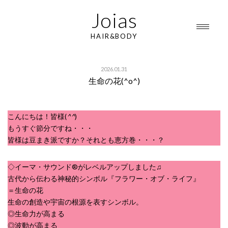
Joias
HAIR&BODY
2026.01.31
生命の花(^o^)
こんにちは！皆様(
^^
)
もうすぐ節分ですね・・・
皆様は豆まき派ですか？それとも恵方巻・・・？
◇イーマ・サウンド®がレベルアップしました♫
古代から伝わる神秘的シンボル『フラワー・オブ・ライフ』
＝生命の花
生命の創造や宇宙の根源を表すシンボル。
◎生命力が高まる
◎波動が高まる