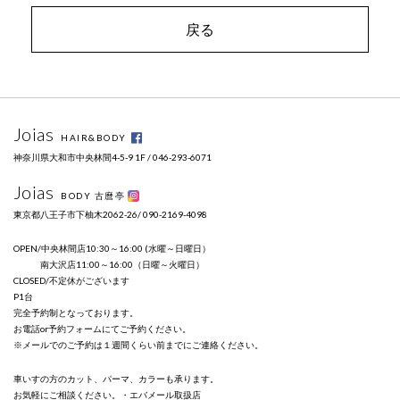
戻る
Joias
HAIR&BODY
神奈川県大和市中央林間4-5-9 1F / 046-293-6071
Joias
BODY 古麿亭
東京都八王子市下柚木2062-26/ 090-2169-4098
OPEN/中央林間店10:30～16:00 (水曜～日曜日）
南大沢店11:00～16:00（日曜～火曜日）
CLOSED/不定休がございます
P1台
完全予約制となっております。
お電話or予約フォームにてご予約ください。
※メールでのご予約は１週間くらい前までにご連絡ください。
車いすの方のカット、パーマ、カラーも承ります。
お気軽にご相談ください。・エバメール取扱店