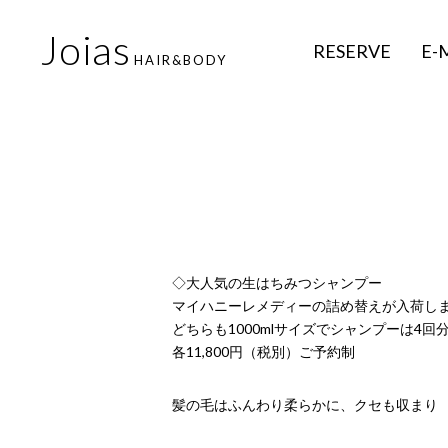
Joias
RESERVE
E-
HAIR&BODY
◇大人気の生はちみつシャンプー
マイハニーレメディーの詰め替えが入荷し
どちらも1000mlサイズでシャンプーは4
各11,800円（税別）ご予約制
髪の毛はふんわり柔らかに、クセも
収まり