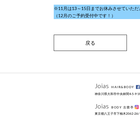
※11月は13～15日までお休みさせていた
（12月のご予約受付中です！）
戻る
Joias
HAIR&BODY
神奈川県大和市中央林間4-5-9 1F / 
Joias
BODY 古麿亭
東京都八王子市下柚木2062-26/ 09