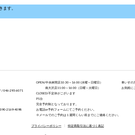
だきます。
OPEN/中央林間店10:30～16:00 (水曜～日曜日）
車いすの
南大沢店11:00～16:00（日曜～火曜日）
お気軽に
046-293-6071
CLOSED/不定休がございます
P1台
完全予約制となっております。
お電話or予約フォームにてご予約ください。
0-2169-4098
※メールでのご予約は１週間くらい前までにご連絡ください。
プライバシーポリシー
特定商取引法に基づく表記