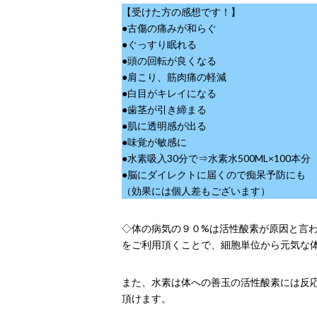
【受けた方の感想です！】
●古傷の痛みが和らぐ
●ぐっすり眠れる
●頭の回転が良くなる
●肩こり、筋肉痛の軽減
●白目がキレイになる
●歯茎が引き締まる
●肌に透明感が出る
●味覚が敏感に
●水素吸入30分で⇒水素水500ML×100本分
●脳にダイレクトに届くので痴呆予防にも
（効果には個人差もございます）
◇体の病気の９０%は活性酸素が原因と言
をご利用頂くことで、細胞単位から元気な
また、水素は体への善玉の活性酸素には反
頂けます。