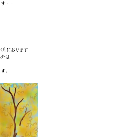
ます・・
と
沢店におります
以外は
ます。