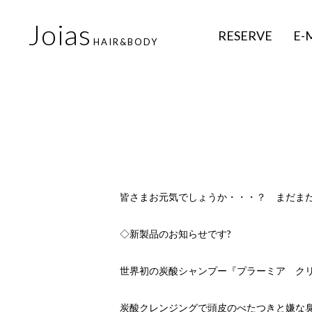
Joias
RESERVE
E-
HAIR&BODY
皆さまお元気でしょうか・・・？ まだま
◇新製品のお知らせです?
世界初の炭酸シャンプー『プラーミア クリア
炭酸クレンジングで頭皮のべたつきと嫌な