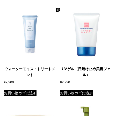
メ
関連商品
ー
ル
ゲ
ル
ク
リ
ー
ム
（500g）
ウォーターモイストトリートメ
UVゲル（日焼け止め美容ジェ
ント
ル）
個
¥
2,500
¥
2,750
お買い物カゴに追加
お買い物カゴに追加