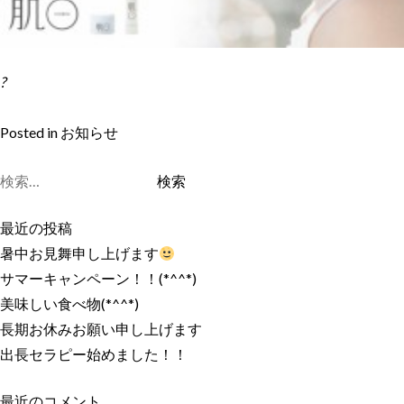
?
Posted in
お知らせ
検
索:
最近の投稿
暑中お見舞申し上げます
サマーキャンペーン！！(*^^*)
美味しい食べ物(*^^*)
長期お休みお願い申し上げます
出長セラピー始めました！！
最近のコメント