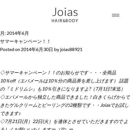
Joias
HAIR&BODY
月:
2014年6月
サマーキャンペーン！！
Posted on
2014年6月30日
by
joias88921
◇サマーキャンペーン！！のお知らせです・・・全商品
10％off（エバメールは10％分の商品券を差し上げます） 話題
の『ミドリムシ』も10％引きになりますよ?（7月1日?末迄）
◇エバメールから独立した商品できました！白きくらげからで
きたゲルクリームとピーリングの2種類です・・Joiasでお試し
できます♪
◇7月21日(月）22日(火）を連休とさせていただきますので よ
ろしくお願いいたしますｍ（??）ｍ