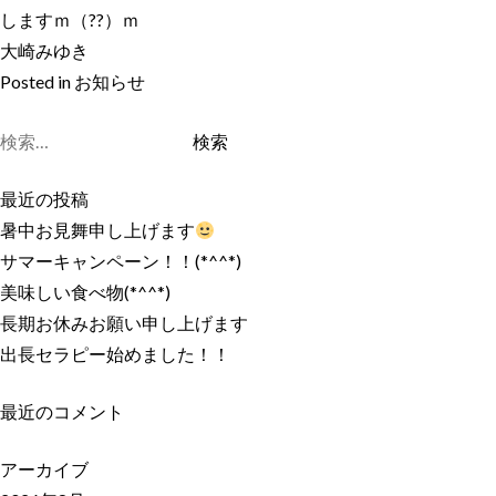
しますｍ（??）ｍ
大崎みゆき
Posted in
お知らせ
検
索:
最近の投稿
暑中お見舞申し上げます
サマーキャンペーン！！(*^^*)
美味しい食べ物(*^^*)
長期お休みお願い申し上げます
出長セラピー始めました！！
最近のコメント
アーカイブ