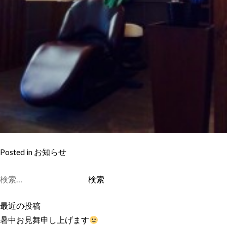
Posted in
お知らせ
検
索:
最近の投稿
暑中お見舞申し上げます