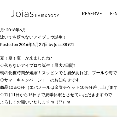
Joias
RESERVE
E-
HAIR&BODY
月:
2016年6月
泳いでも落ちないアイブロウ誕生！！
Posted on
2016年6月27日
by
joias88921
夏！夏！夏！が来ましたね?
◇落ちないアイブロウ誕生！最大7日間?
朝の化粧時間が短縮！スッピンでも眉があれば、プールや海で
◇サマーキャンペーン！！のお知らせです
商品10％OFF（エバメールは金券チケット10％分差し上げま
◇7月11日から15日まで夏季休暇とさせていただきますので
よろしくお願いいたしますｍ（??）ｍ